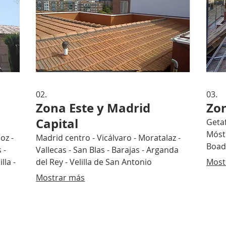
02.
03.
Zona Este y Madrid
Zon
Capital
Getaf
Mósto
oz -
Madrid centro - Vicálvaro - Moratalaz -
Boadi
 -
Vallecas - San Blas - Barajas - Arganda
lla -
del Rey - Velilla de San Antonio
Most
Mostrar más